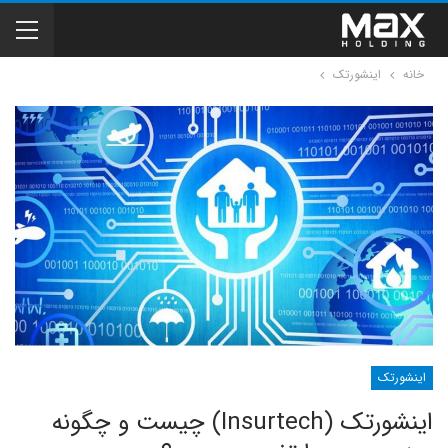
خانه
اینشورتک
اینشورتک
اینشورتک (Insurtech) چیست و چگونه