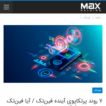
خانه
فینتک
فینتک
۷ روند پرتکاپوی آینده فین‌تک / آیا فین‌تک