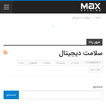
خانه
سلامت دیجیتال
سلامت
سلامت دیجیتال
دیجیتال:
حوزه‌ای
مرور رده
پول‌ساز
برای
سلامت دیجیتال
فعالان
و
E-COMMERCE
استارتاپ
اینشورتک
تبلیغات
تکنولوژی
چاپ
سرمایه‌گذاران
حمل و نقل
NAZANIN
۴
مرداد
جستجو
۱۴۰۴
جستجو